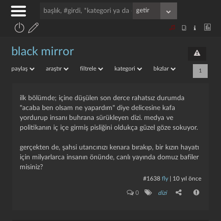
black mirror
paylaş
araştır
filtrele
kategori
bkzlar
1
i̇lk bölümde; içine düşülen son derce rahatsız durumda
"acaba ben olsam ne yapardım" diye delicesine kafa
yordurup insanı buhrana sürükleyen dizi. medya ve
politikanın iç içe girmiş pisliğini oldukça güzel göze sokuyor.
gerçekten de, şahsi utancınızı kenara bırakıp, bir kızın hayatı
için milyarlarca insanın önünde, canlı yayında domuz bafiler
misiniz?
#1638
fly
|
10 yıl önce
0
dizi