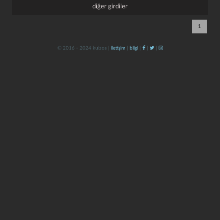
diğer girdiler
1
© 2016 - 2024 kulzos |
iletişim
|
bilgi
|
|
|
kapat
kaydet