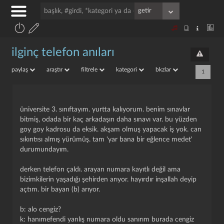
ilginç telefon anıları
paylaş
araştır
filtrele
kategori
bkzlar
1
üniversite 3. sınıftayım. yurtta kalıyorum. benim sınavlar
bitmiş, odada bir kaç arkadaşın daha sınavı var. bu yüzden
goy goy kadrosu da eksik. akşam olmuş yapacak iş yok. can
sıkıntısı almış yürümüş. tam 'yar bana bir eğlence medet'
durumundayım.
derken telefon çaldı. arayan numara kayıtlı değil ama
bizimkilerin yaşadığı şehirden arıyor. hayırdır inşallah deyip
açtım. bir bayan (b) arıyor.
b: alo cengiz?
k: hanımefendi yanlış numara oldu sanırım burada cengiz