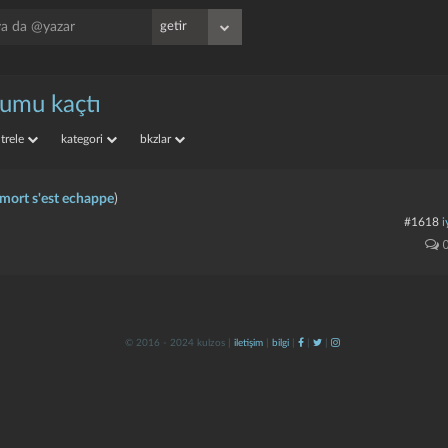
umu kaçtı
iltrele
kategori
bkzlar
mort s'est echappe
)
#1618
i
© 2016 - 2024 kulzos |
iletişim
|
bilgi
|
|
|