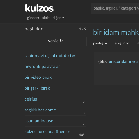
gündem
ukde
diğer
başlıklar
4
/
0
bir idam mahk
yenile ↻
paylaş
araştır
f
sahir mavi dijital not defteri
(bkz:
un condamne a 
nevrotik palavralar
bir video bırak
bir şarkı bırak
celsius
2
sağlıklı beslenme
3
asuman krause
2
kulzos hakkında öneriler
405