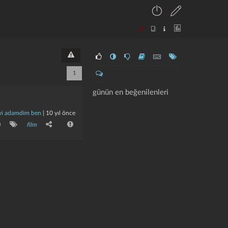
1
günün en beğenilenleri
̇yi adamdim ben
|
10 yıl önce
0
film