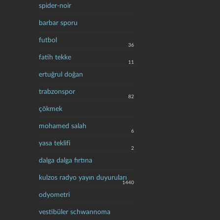
spider-noir
barbar sporu
futbol
36
fatih tekke
11
ertuğrul doğan
trabzonspor
82
çökmek
mohamed salah
6
yasa teklifi
2
dalga dalga fırtına
kulzos radyo yayın duyuruları
1440
odyometri
vestibüler schwannoma