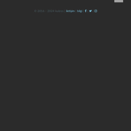
© 2016 - 2024 kulzos |
iletişim
|
bilgi
|
|
|
kapat
kaydet