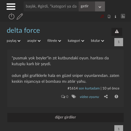
delta force
paylaş
araştır
filtrele
kategori
bkzlar
1
"pusmak yok beyler"in zıt kutbundaki oyun. haritası da
kutuplu karlı bir şeydi.
odun gibi grafiklerle hala en güzel sniper oyunlarından. zaten
keskin nişancıya el bombası mı atılır yahu.
#1614
son kurtadam
|
10 yıl önce
0
video oyunu
diğer girdiler
1