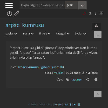
arpacı kumrusu
paylaş
araştır
filtrele
kategori
bkzlar
1
"arpacı kumrusu gibi düşünmek" deyiminde yer alan kumru
çeşidi. "arpacı", "arpa satan kişi" anlamında değil "arpa yiyen"
anlamında olan "arpacı".
(bkz:
arpacı kumrusu gibi düşünmek
)
#1613
ma icari
|
10 yıl önce
(
7 yıl önce
)
0
hayvan
1
© 2016 - 2024 kulzos |
iletişim
|
bilgi
|
|
|