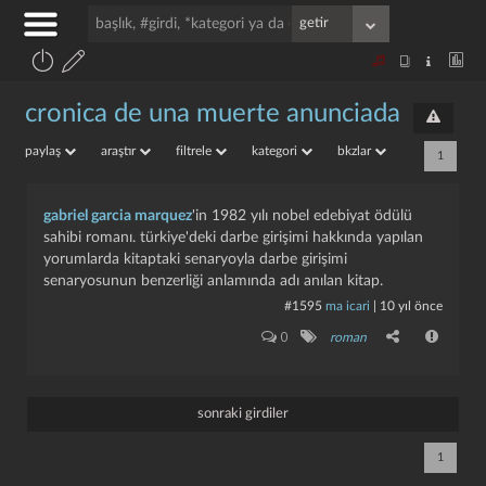
cronica de una muerte anunciada
paylaş
araştır
filtrele
kategori
bkzlar
1
gabriel garcia marquez
'in 1982 yılı nobel edebiyat ödülü
sahibi romanı. türkiye'deki darbe girişimi hakkında yapılan
yorumlarda kitaptaki senaryoyla darbe girişimi
senaryosunun benzerliği anlamında adı anılan kitap.
#1595
ma icari
|
10 yıl önce
0
roman
sonraki girdiler
1