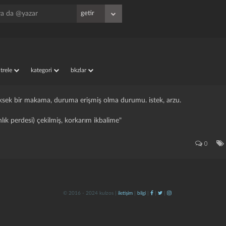
iltrele
kategori
bkzlar
üksek bir makama, duruma erişmiş olma durumu. i̇stek, arzu.
lık perdesi) çekilmiş, korkarım ikbalime"
0
© 2016 - 2024 kulzos |
iletişim
|
bilgi
|
|
|