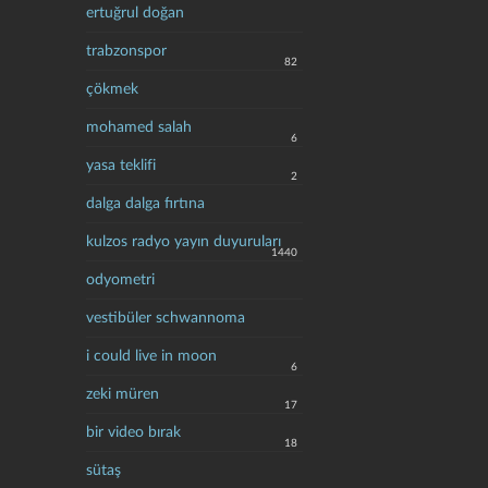
ertuğrul doğan
trabzonspor
82
çökmek
mohamed salah
6
yasa teklifi
2
dalga dalga fırtına
kulzos radyo yayın duyuruları
1440
odyometri
vestibüler schwannoma
i could live in moon
6
zeki müren
17
bir video bırak
18
sütaş