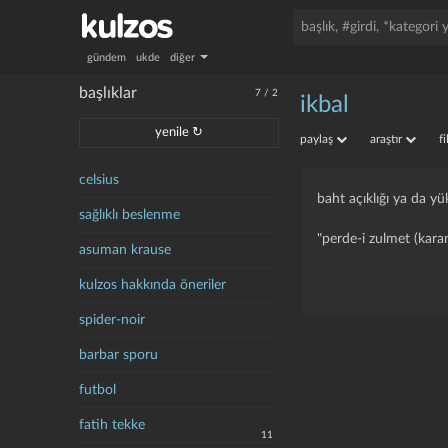
gündem
ukde
diğer
başlıklar
7
/
2
ikbal
yenile ↻
paylaş
araştır
f
celsius
baht açıklığı ya da y
sağlıklı beslenme
"perde-i zulmet (karan
asuman krause
kulzos hakkında öneriler
spider-noir
barbar sporu
futbol
fatih tekke
11