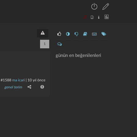
1
günün en beğenilenleri
#1588
ma icari
|
10 yıl önce
genel terim