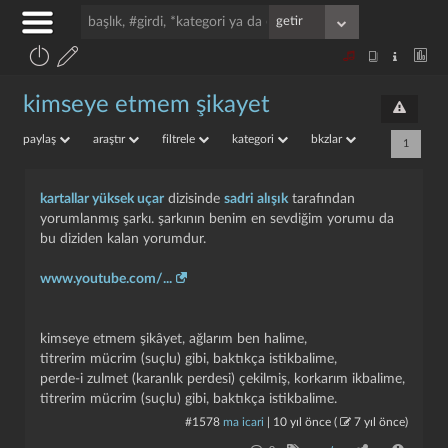
kimseye etmem şikayet
paylaş
araştır
filtrele
kategori
bkzlar
1
kartallar yüksek uçar
dizisinde
sadri alışık
tarafından
yorumlanmış şarkı. şarkının benim en sevdiğim yorumu da
bu diziden kalan yorumdur.
www.youtube.com/...
kimseye etmem şikâyet, ağlarım ben halime,
titrerim mücrim (suçlu) gibi, baktıkça istikbalime,
perde-i zulmet (karanlık perdesi) çekilmiş, korkarım ikbalime,
titrerim mücrim (suçlu) gibi, baktıkça istikbalime.
#1578
ma icari
|
10 yıl önce
(
7 yıl önce
)