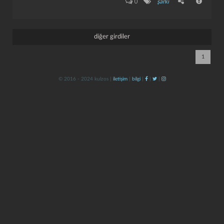
0
şarkı
diğer girdiler
1
© 2016 - 2024 kulzos |
iletişim
|
bilgi
|
|
|
kapat
kaydet