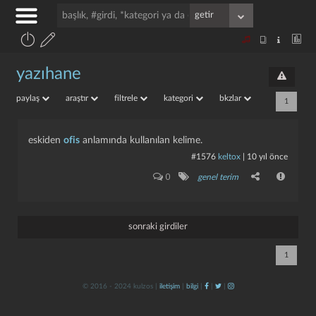
yazıhane
paylaş
araştır
filtrele
kategori
bkzlar
1
eskiden
ofis
anlamında kullanılan kelime.
#1576
keltox
|
10 yıl önce
0
genel terim
sonraki girdiler
1
© 2016 - 2024 kulzos |
iletişim
|
bilgi
|
|
|