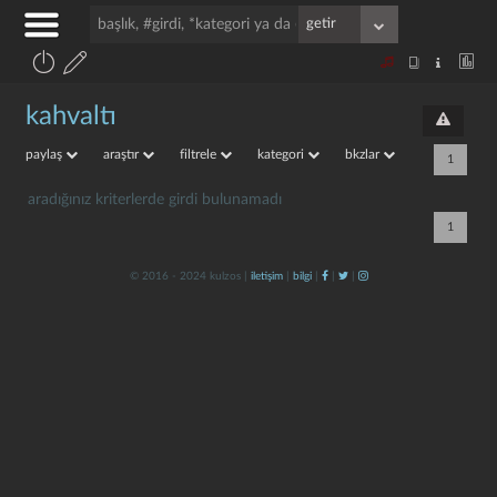
kahvaltı
paylaş
araştır
filtrele
kategori
bkzlar
1
aradığınız kriterlerde girdi bulunamadı
1
© 2016 - 2024 kulzos |
iletişim
|
bilgi
|
|
|