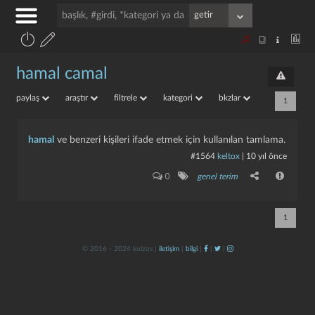
hamal camal
paylaş
araştır
filtrele
kategori
bkzlar
1
hamal
ve benzeri kişileri ifade etmek için kullanılan tamlama.
#1564
keltox
|
10 yıl önce
0
genel terim
1
© 2016 - 2024 kulzos |
iletişim
|
bilgi
|
|
|