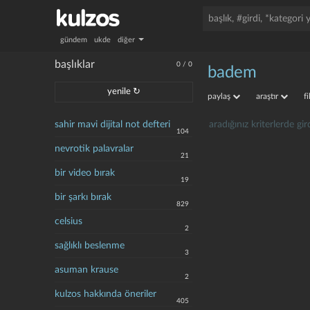
gündem
ukde
diğer
başlıklar
0
/
0
badem
yenile ↻
paylaş
araştır
f
sahir mavi dijital not defteri
aradığınız kriterlerde g
104
nevrotik palavralar
21
bir video bırak
19
bir şarkı bırak
829
celsius
2
sağlıklı beslenme
3
asuman krause
2
kulzos hakkında öneriler
405