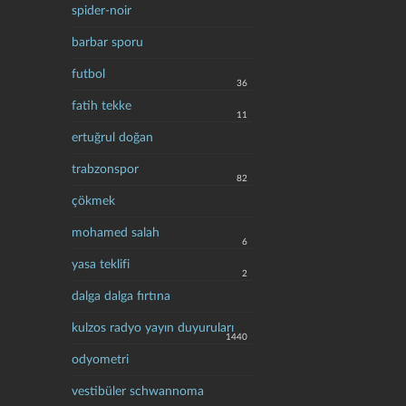
spider-noir
barbar sporu
futbol
36
fatih tekke
11
ertuğrul doğan
trabzonspor
82
çökmek
mohamed salah
6
yasa teklifi
2
dalga dalga fırtına
kulzos radyo yayın duyuruları
1440
odyometri
vestibüler schwannoma