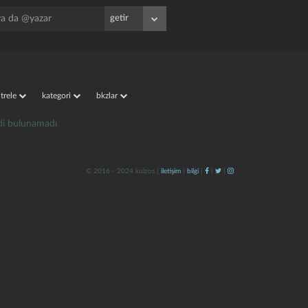
iltrele
kategori
bkzlar
irdi bulunamadı
© 2016 - 2024 kulzos |
iletişim
|
bilgi
|
|
|