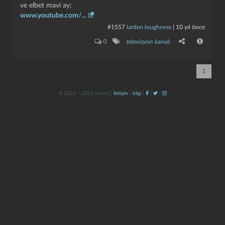
ve elbet mavi ay:
www.youtube.com/...
#1557
larden loughness
|
10 yıl önce
0
televizyon kanalı
1
kapat
kaydet
© 2016 - 2024 kulzos |
iletişim
|
bilgi
|
|
|