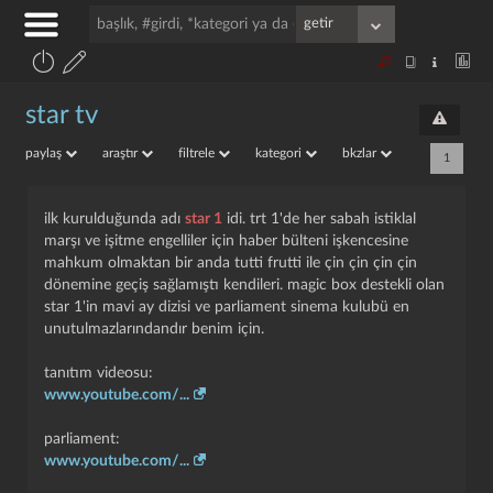
star tv
paylaş
araştır
filtrele
kategori
bkzlar
1
ilk kurulduğunda adı
star 1
idi. trt 1'de her sabah istiklal
marşı ve işitme engelliler için haber bülteni işkencesine
mahkum olmaktan bir anda tutti frutti ile çin çin çin çin
dönemine geçiş sağlamıştı kendileri. magic box destekli olan
star 1'in mavi ay dizisi ve parliament sinema kulubü en
unutulmazlarındandır benim için.
tanıtım videosu:
www.youtube.com/...
parliament:
www.youtube.com/...