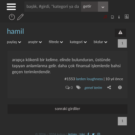
hamil
paylaş
araştır
filtrele
kategori
bkzlar
1
arapça kökenli bir kelime. elinde bulunduran, üstünde
taşıyan anlamlarına gelir. daha çok finansal işlemlerde bahsi
geçen terimlerdendir.
#1553
larden loughness
|
10 yıl önce
0
genel terim
sonraki girdiler
1
© 2016 - 2024 kulzos |
iletişim
|
bilgi
|
|
|