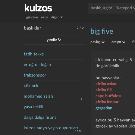
gündem
ukde
diğer
başlıklar
7
/
2
big five
yenile ↻
paylaş
araştır
f
fatih tekke
afrikanın en vahşi 5 
ertuğrul doğan
de görülebilir.
trabzonspor
bu hayvanlar :
afrika aslanı
çökmek
afrika fili
cape buffalosu
mohamed salah
2
afrika leoparı
yasa teklifi
gergedan
dalga dalga fırtına
ayrıca bu 5 hayvan av
gerçek av yapılan ülk
kulzos radyo yayın duyuruları
1440