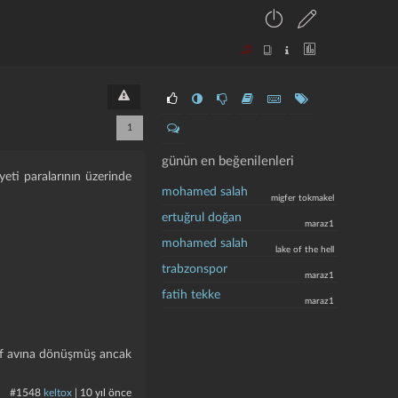
1
günün en beğenilenleri
yeti paralarının üzerinde
mohamed salah
migfer tokmakel
ertuğrul doğan
maraz1
mohamed salah
lake of the hell
trabzonspor
maraz1
fatih tekke
maraz1
ğraf avına dönüşmüş ancak
#1548
keltox
|
10 yıl önce