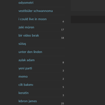
odyometri
vestibüler schwannoma
i could live in moon
6
zeki müren
17
bir video bırak
18
sütaş
unter den linden
aylak adam
8
yeni parti
3
memo
2
cilt bakımı
5
keratin
3
lebron james
25