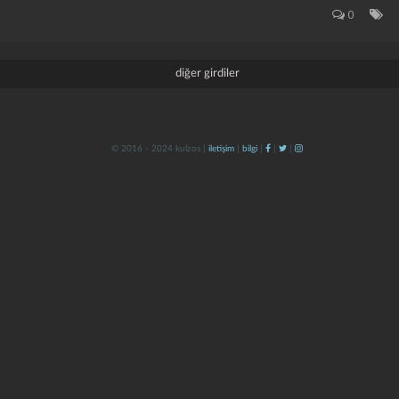
0
diğer girdiler
© 2016 - 2024 kulzos |
iletişim
|
bilgi
|
|
|