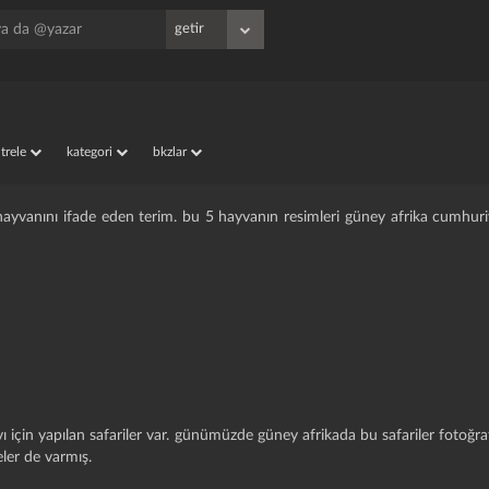
iltrele
kategori
bkzlar
hayvanını ifade eden terim. bu 5 hayvanın resimleri güney afrika cumhuri
ı için yapılan safariler var. günümüzde güney afrikada bu safariler foto
eler de varmış.