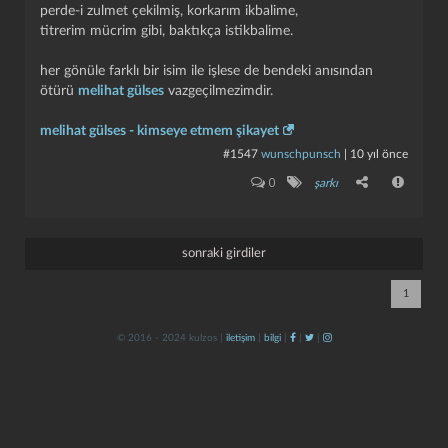
perde-i zulmet çekilmiş, korkarım ikbalime,
titrerim mücrim gibi, baktıkça istikbalime.
her gönüle farklı bir isim ile işlese de bendeki anısından
ötürü
melihat gülses
vazgeçilmezimdir.
melihat gülses - kimseye etmem şikayet
#1547
wunschpunsch
|
10 yıl önce
kapat
kaydet
0
şarkı
sonraki girdiler
1
© 2016 - 2024 kulzos |
iletişim
|
bilgi
|
|
|