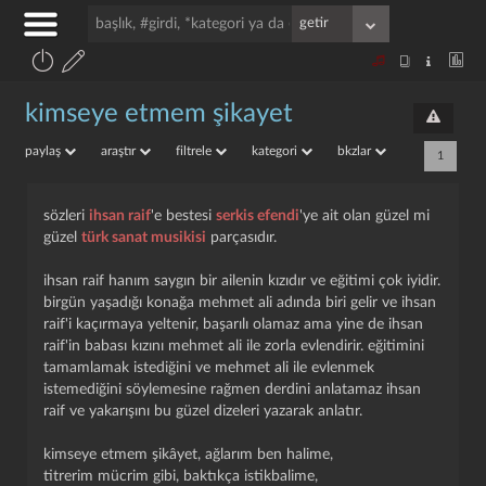
kimseye etmem şikayet
paylaş
araştır
filtrele
kategori
bkzlar
1
sözleri
ihsan raif
'e bestesi
serkis efendi
'ye ait olan güzel mi
güzel
türk sanat musikisi
parçasıdır.
ihsan raif hanım saygın bir ailenin kızıdır ve eğitimi çok iyidir.
birgün yaşadığı konağa mehmet ali adında biri gelir ve ihsan
raif'i kaçırmaya yeltenir, başarılı olamaz ama yine de ihsan
raif'in babası kızını mehmet ali ile zorla evlendirir. eğitimini
tamamlamak istediğini ve mehmet ali ile evlenmek
istemediğini söylemesine rağmen derdini anlatamaz ihsan
raif ve yakarışını bu güzel dizeleri yazarak anlatır.
kimseye etmem şikâyet, ağlarım ben halime,
titrerim mücrim gibi, baktıkça istikbalime,