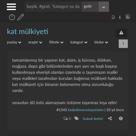
kat mülkiyeti
paylaş
araştır
filtrele
kategori
bkzlar
1
tamamlanmış bir yapının kat, daire, iş bürosu, dükkan,
mağaza, depo gibi bölümlerinden ayrı ayrı ve başlı başına
kullanılmaya elverişli olanları üzerinde o taşınmazın maliki
veya malikleri tarafından kurulan bağımsız mülkiyet hakkıdır.
kat mülkiyeti için binanın betonerme olma zorunluluğu
vardır.
sınavdan 60 üstü alamazsam üstüme taşınmaz inşa edin!
#1545
keskelimonolsaymisim
|
10 yıl önce
0
hukuk terimi