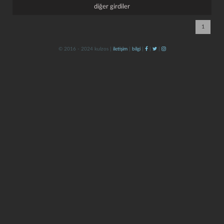
diğer girdiler
1
© 2016 - 2024 kulzos |
iletişim
|
bilgi
|
|
|
kapat
kaydet