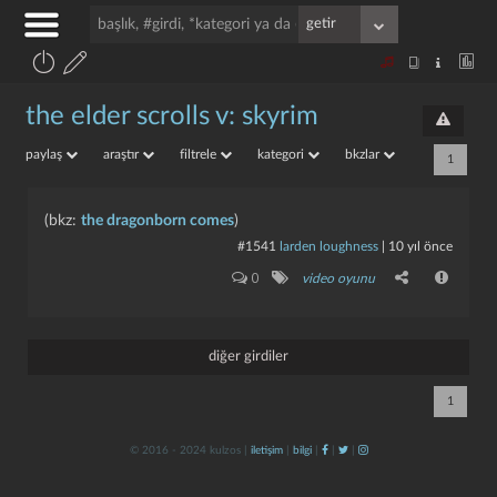
the elder scrolls v: skyrim
paylaş
araştır
filtrele
kategori
bkzlar
1
(bkz:
the dragonborn comes
)
#1541
larden loughness
|
10 yıl önce
0
video oyunu
diğer girdiler
1
© 2016 - 2024 kulzos |
iletişim
|
bilgi
|
|
|