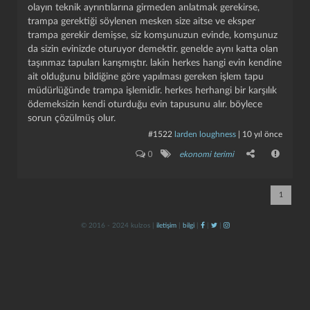
olayın teknik ayrıntılarına girmeden anlatmak gerekirse,
trampa gerektiği söylenen mesken size aitse ve eksper
trampa gerekir demişse, siz komşunuzun evinde, komşunuz
da sizin evinizde oturuyor demektir. genelde aynı katta olan
taşınmaz tapuları karışmıştır. lakin herkes hangi evin kendine
ait olduğunu bildiğine göre yapılması gereken işlem tapu
müdürlüğünde trampa işlemidir. herkes herhangi bir karşılık
ödemeksizin kendi oturduğu evin tapusunu alır. böylece
sorun çözülmüş olur.
kapat
kaydet
#1522
larden loughness
|
10 yıl önce
0
ekonomi terimi
1
© 2016 - 2024 kulzos |
iletişim
|
bilgi
|
|
|