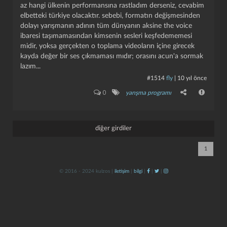
az hangi ülkenin performansına rastladım derseniz, cevabim
elbetteki türkiye olacaktır. sebebi, formatın değişmesinden
dolayı yarışmanın adının tüm dünyanın aksine the voice
ibaresi taşımamasından kimsenin sesleri keşfedememesi
midir, yoksa gerçekten o toplama videoların içine girecek
kayda değer bir ses çıkmaması mıdır; orasını acun'a sormak
lazım...
#1514
fly
|
10 yıl önce
kapat
kaydet
0
yarışma programı
diğer girdiler
1
© 2016 - 2024 kulzos |
iletişim
|
bilgi
|
|
|