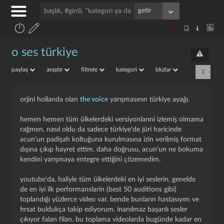
o ses türkiye
paylaş
araştır
filtrele
kategori
bkzlar
1
orjini hollanda olan
the voice
yarışmasının türkiye ayağı.
hemen hemen tüm ülkelerdeki versiyonlarıni izlemiş olmama
rağmen, nasıl oldu da sadece türkiye'de jüri haricinde
acun'un padişah koltuğuna kurulmasına izin verilmiş format
dışına çıkıp hayret ettim. daha doğrusu, acun'un ne bokuma
kendini yarışmaya entegre ettiğini çözemedim.
youtube'da, haliyle tüm ülkelerdeki en iyi seslerin, genelde
de en iyi ilk performanslarin (best 50 auditions gibi)
toplandığı yüzlerce video var. bende bunların hastasıyım ve
fırsat buldukça takip ediyorum. i̇nanılmaz başarılı sesler
çıkıyor falan filan. bu toplama videolarda bugünde kadar en