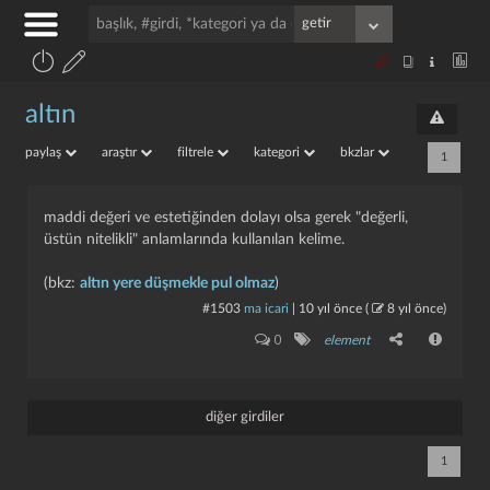
altın
paylaş
araştır
filtrele
kategori
bkzlar
1
maddi değeri ve estetiğinden dolayı olsa gerek "değerli,
üstün nitelikli" anlamlarında kullanılan kelime.
(bkz:
altın yere düşmekle pul olmaz
)
#1503
ma icari
|
10 yıl önce
(
8 yıl önce
)
0
element
diğer girdiler
1