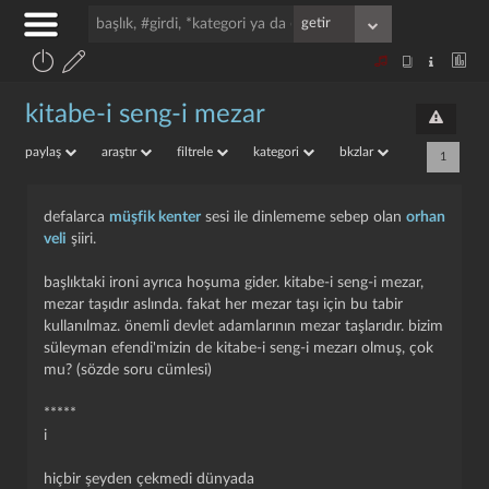
kitabe-i seng-i mezar
paylaş
araştır
filtrele
kategori
bkzlar
1
defalarca
müşfik kenter
sesi ile dinlememe sebep olan
orhan
veli
şiiri.
başlıktaki ironi ayrıca hoşuma gider. kitabe-i seng-i mezar,
mezar taşıdır aslında. fakat her mezar taşı için bu tabir
kullanılmaz. önemli devlet adamlarının mezar taşlarıdır. bizim
süleyman efendi'mizin de kitabe-i seng-i mezarı olmuş, çok
mu? (sözde soru cümlesi)
*****
i
hiçbir şeyden çekmedi dünyada