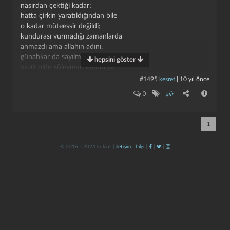
nasırdan çektiği kadar;
hatta çirkin yaratıldığından bile
o kadar müteessir değildi;
kundurası vurmadığı zamanlarda
anmazdı ama allahın adını,
günahkar da sayılmazdı.
hepsini göster
yazık oldu süleyman efendi'ye
#1495
kesret
|
10 yıl önce
ii
kapat
kaydet
0
şiir
mesele falan değildi öyle,
to be or not to be kendisi için;
1
bir akşam uyudu;
uyanmayıverdi.
© 2016 - 2024 kulzos |
iletişim
|
bilgi
|
|
|
aldılar, götürdüler.
yıkandı, namazı kılındı, gömüldü.
duyarlarsa öldüğünü alacaklılar
haklarını helâl ederler elbet.
alacağına gelince...
alacağı yoktu zaten rahmetlinin.
iii