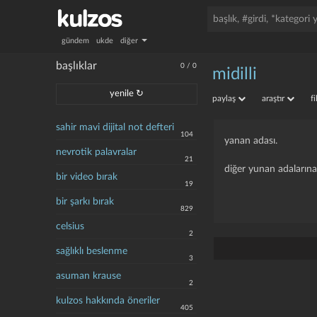
gündem
ukde
diğer
başlıklar
0
/
0
midilli
yenile ↻
paylaş
araştır
f
sahir mavi dijital not defteri
104
yanan adası.
nevrotik palavralar
21
diğer yunan adalarına
bir video bırak
19
bir şarkı bırak
829
celsius
2
sağlıklı beslenme
3
asuman krause
2
kulzos hakkında öneriler
405