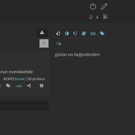
1
günün en beğenilenleri
o'nun memleketidir.
#1493
kesret
|
10 yıl önce
0
ada