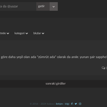
iltrele
kategori
bkzlar
 göre daha yeşil olan ada "zümrüt ada" olarak da anılır. yunan şair sapph
sonraki girdiler
© 2016 - 2024 kulzos |
iletişim
|
bilgi
|
|
|