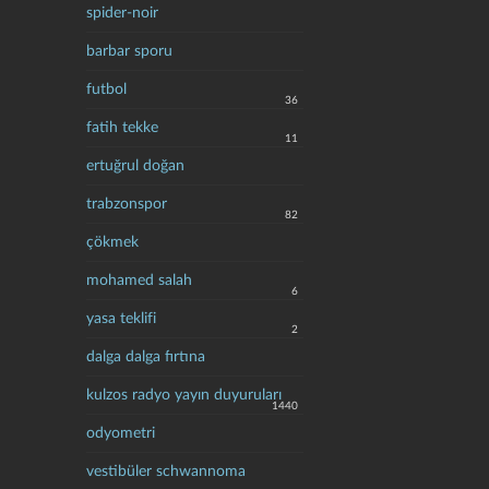
spider-noir
barbar sporu
futbol
36
fatih tekke
11
ertuğrul doğan
trabzonspor
82
çökmek
mohamed salah
6
yasa teklifi
2
dalga dalga fırtına
kulzos radyo yayın duyuruları
1440
odyometri
vestibüler schwannoma