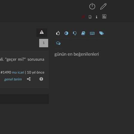
1
günün en beğenilenleri
hali. "geçer mi?" sorusuna
#1490
ma icari
|
10 yıl önce
genel terim