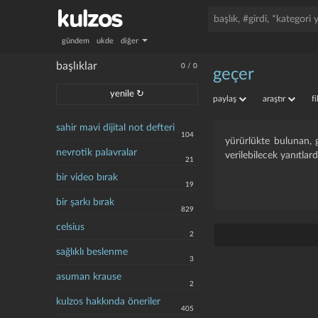
gündem
ukde
diğer
başlıklar
0
/
0
geçer
yenile ↻
paylaş
araştır
f
sahir mavi dijital not defteri
104
yürürlükte bulunan, ge
nevrotik palavralar
verilebilecek yanıtlard
21
bir video bırak
19
bir şarkı bırak
829
celsius
2
sağlıklı beslenme
3
asuman krause
2
kulzos hakkında öneriler
405