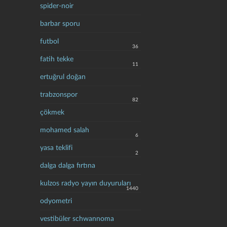
spider-noir
barbar sporu
futbol
36
fatih tekke
11
ertuğrul doğan
trabzonspor
82
çökmek
mohamed salah
6
yasa teklifi
2
dalga dalga fırtına
kulzos radyo yayın duyuruları
1440
odyometri
vestibüler schwannoma