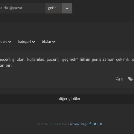
iltrele
kategori
bkzlar
çerliliği olan, kullanılan. geçerli. "geçmek" fiilinin geniş zaman çekimli 
an biri.
0
diğer girdiler
© 2016 - 2024 kulzos |
iletişim
|
bilgi
|
|
|