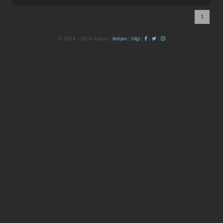
1
© 2016 - 2024 kulzos |
iletişim
|
bilgi
|
|
|
kapat
kaydet