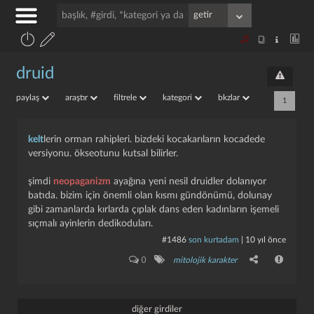
druid
paylaş
araştır
filtrele
kategori
bkzlar
1
kelt
lerin orman rahipleri. bizdeki kocakarıların kocadede
versiyonu. ökseotunu kutsal bilirler.
şimdi
neopaganizm
ayağına yeni nesil druidler dolanıyor
batıda. bizim için önemli olan kısmı gündönümü, dolunay
gibi zamanlarda kırlarda çıplak dans eden kadınların işemeli
sıçmalı ayinlerin dedikoduları.
#1486
son kurtadam
|
10 yıl önce
0
mitolojik karakter
diğer girdiler