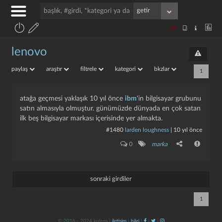
lenovo
paylaş
araştır
filtrele
kategori
bkzlar
1
atağa geçmesi yaklaşık 10 yıl önce
ibm
'in bilgisayar grubunu
satın almasıyla olmuştur. günümüzde dünyada en çok satan
ilk beş bilgisayar markası içerisinde yer almakta.
#1480
larden loughness
|
10 yıl önce
0
marka
sonraki girdiler
1
© 2016 - 2024 kulzos |
iletişim
|
bilgi
|
|
|