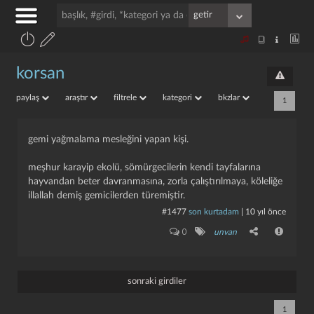
korsan
paylaş
araştır
filtrele
kategori
bkzlar
1
gemi yağmalama mesleğini yapan kişi.
meşhur karayip ekolü, sömürgecilerin kendi tayfalarına
hayvandan beter davranmasına, zorla çalıştırılmaya, köleliğe
illallah demiş gemicilerden türemiştir.
#1477
son kurtadam
|
10 yıl önce
0
unvan
sonraki girdiler
1