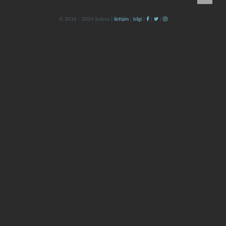
© 2016 - 2024 kulzos |
iletişim
|
bilgi
|
|
|
kapat
kaydet