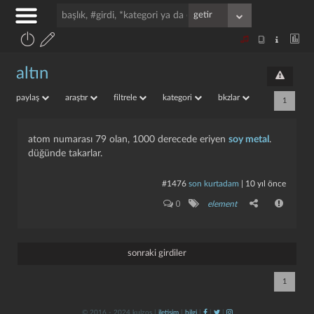
altın
paylaş
araştır
filtrele
kategori
bkzlar
1
atom numarası 79 olan, 1000 derecede eriyen
soy metal
.
düğünde takarlar.
#1476
son kurtadam
|
10 yıl önce
0
element
sonraki girdiler
1
© 2016 - 2024 kulzos |
iletişim
|
bilgi
|
|
|