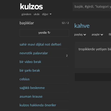
gündem
ukde
diğer
başlıklar
12
/
2
kahve
yenile ↻
paylaş
araştır
f
sahir mavi dijital not defteri
tropiklerde yetişen bir
nevrotik palavralar
2
bir video bırak
bir şarkı bırak
celsius
sağlıklı beslenme
asuman krause
kulzos hakkında öneriler