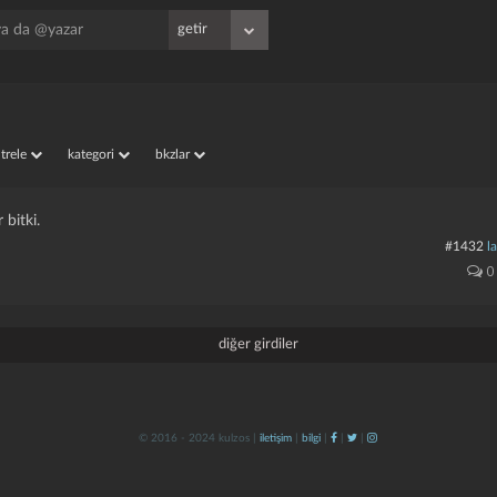
iltrele
kategori
bkzlar
 bitki.
#1432
l
0
diğer girdiler
© 2016 - 2024 kulzos |
iletişim
|
bilgi
|
|
|