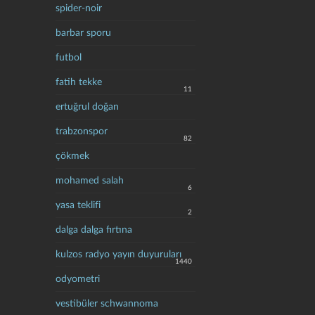
spider-noir
barbar sporu
futbol
fatih tekke
11
ertuğrul doğan
trabzonspor
82
çökmek
mohamed salah
6
yasa teklifi
2
dalga dalga fırtına
kulzos radyo yayın duyuruları
1440
odyometri
vestibüler schwannoma