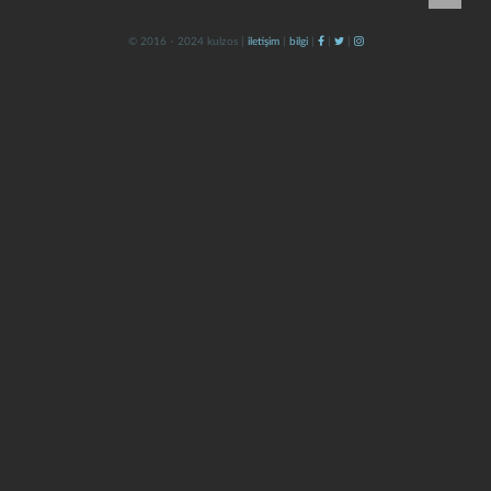
© 2016 - 2024 kulzos |
iletişim
|
bilgi
|
|
|
kapat
kaydet