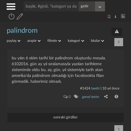
palindrom
paylaş
araştır
filtrele
kategori
bkzlar
1
bu yılın 6 ekim tarihi bir palindrom oluşturdu mesala.
6102016. gün ay yıl sıralamasıyla yazılan tarihleme
sisteminde oldu bu. ay, gün, yıl sistemiyle tarih atan
amerika'da palindrom olmadığı için facebookta filan
görmedik. haberimiz olmadı.
#1424
laedri
|
10 yıl önce
0
genel terim
sonraki girdiler
1