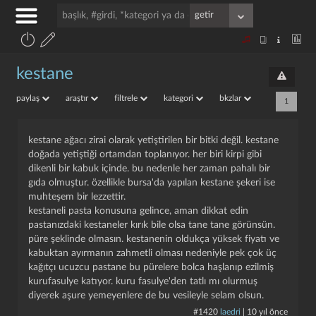
kestane
paylaş
araştır
filtrele
kategori
bkzlar
1
kestane ağacı zirai olarak yetiştirilen bir bitki değil. kestane
doğada yetiştiği ortamdan toplanıyor. her biri kirpi gibi
dikenli bir kabuk içinde. bu nedenle her zaman pahalı bir
gıda olmuştur. özellikle bursa'da yapılan kestane şekeri ise
muhteşem bir lezzettir.
kestaneli pasta konusuna gelince, aman dikkat edin
pastanızdaki kestaneler kırık bile olsa tane tane görünsün.
püre şeklinde olmasın. kestanenin oldukça yüksek fiyatı ve
kabuktan ayırmanın zahmetli olması nedeniyle pek çok üç
kağıtçı ucuzcu pastane bu pürelere bolca haşlanıp ezilmiş
kurufasulye katıyor. kuru fasulye'den tatlı mı olurmuş
diyerek aşure yemeyenlere de bu vesileyle selam olsun.
#1420
laedri
|
10 yıl önce