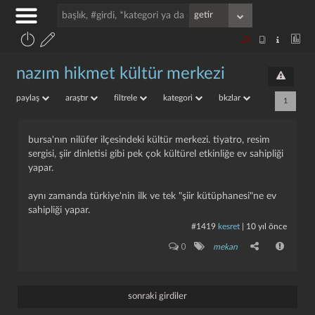
nazım hikmet kültür merkezi
paylaş
araştır
filtrele
kategori
bkzlar
1
bursa'nın nilüfer ilçesindeki kültür merkezi. tiyatro, resim
sergisi, şiir dinletisi gibi pek çok kültürel etkinliğe ev sahipliği
yapar.
aynı zamanda türkiye'nin ilk ve tek "şiir kütüphanesi"ne ev
sahipliği yapar.
#1419
kesret
|
10 yıl önce
0
mekan
sonraki girdiler