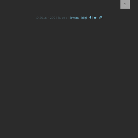
1
© 2016 - 2024 kulzos |
iletişim
|
bilgi
|
|
|
kapat
kaydet