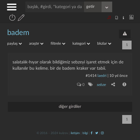
badem
paylaş
araştır
filtrele
kategori
bkzlar
1
salatalık-hıyar olarak bildiğimiz sebzeyi işaret etmek için de
kullanılır bu kelime. bir de badem kraker var tabii.
#1414
laedri
|
10 yıl önce
0
sebze
diğer girdiler
1
© 2016 - 2024 kulzos |
iletişim
|
bilgi
|
|
|