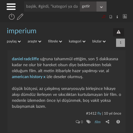
imperium
paylaş
araştır
filtrele
kategori
bkzlar
1
daniel radcliffe
uğruna tahammül ettiğim, son 5 dakikasına
kadar ne olur bir hareket olsun diye beklemekten helak
olduğum film. alt metin itibariyle hazır yapılmışı var, al
american history x
izle deseler olurmuş.
düşük bütçesi, az çalışılmış senaryosuyla birleşince hikaye
akışı dümdüz ilerleyen ve sıkıcılıktan kurtulamayan bir film. o
nedenle izlemeden önce iyi düşünmek, boş vakit yoksa
bulaşmamak lazım.
#1412
fly
|
10 yıl önce
0
film