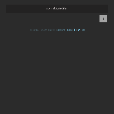
sonraki girdiler
1
© 2016 - 2024 kulzos |
iletişim
|
bilgi
|
|
|
kapat
kaydet