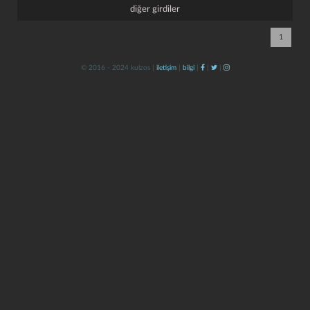
diğer girdiler
1
© 2016 - 2024 kulzos |
iletişim
|
bilgi
|
|
|
kapat
kaydet