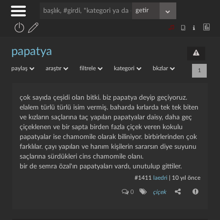
papatya
paylaş
araştır
filtrele
kategori
bkzlar
1
çok sayıda çeşidi olan bitki. biz papatya deyip geçiyoruz.
elalem türlü türlü isim vermiş. baharda kırlarda tek tek biten
ve kızların saçlarına taç yapılan papatyalar daisy, daha geç
çiçeklenen ve bir sapta birden fazla çiçek veren kokulu
papatyalar ise chamomile olarak biliniyor. birbirlerinden çok
farklılar. çayı yapılan ve hanım kişilerin sararsın diye suyunu
saçlarına sürdükleri cins chamomile olanı.
bir de semra özal'ın papatyaları vardı, unutulup gittiler.
#1411
laedri
|
10 yıl önce
0
çiçek