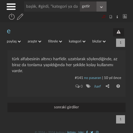
e
paylaş
araştır
filtrele
kategori
bkzlar
1
türk alfabesinin altıncı harfidir. uzatılarak söylendiğinde, az
biraz da tonlama yapıldığında her şekilde kolay kullanımı
vardır.
#141
no pasaran
|
10 yıl önce
0
harf
sonraki girdiler
1
© 2016 - 2024 kulzos |
iletişim
|
bilgi
|
|
|