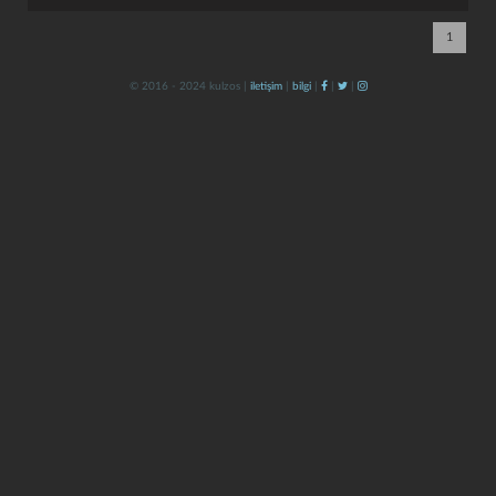
1
© 2016 - 2024 kulzos |
iletişim
|
bilgi
|
|
|
kapat
kaydet