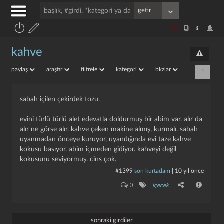
kahve
paylaş
araştır
filtrele
kategori
bkzlar
1
sabah içilen çekirdek tozu.
evini türlü türlü alet edevatla doldurmuş bir abim var. alır da
alır ne görse alır. kahve çeken makine almış, kurmalı. sabah
uyanmadan önceye kuruyor, uyandığında evi taze kahve
kokusu basıyor. abim içmeden gidiyor. kahveyi değil
kokusunu seviyormuş. cins çok.
#1399
son kurtadam
|
10 yıl önce
0
içecek
sonraki girdiler