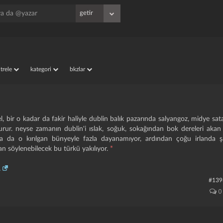
iltrele
kategori
bkzlar
l, bir o kadar da fakir haliyle dublin balık pazarında salyangoz, midye sata
urur. neyse zamanın dublin'i ıslak, soğuk, sokağından bok dereleri akan mi
a da o kırılgan bünyeyle fazla dayanamıyor, ardından çoğu irlanda şark
an söylenebilecek bu türkü yakiliyor.
*
.
#139
0