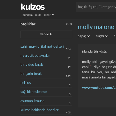
gündem
ukde
diğer
başlıklar
0
/
0
molly malone
yenile ↻
paylaş
araştır
f
sahir mavi dijital not defteri
104
irlanda türküsü.
nevrotik palavralar
21
molly abla gayet güze
bir video bırak
canlı
*
" diye bağırır d
19
fena bir yer, bu abl
bir şarkı bırak
829
masalarında bir ağızd
celsius
2
www.youtube.com/..
sağlıklı beslenme
3
asuman krause
2
kulzos hakkında öneriler
405