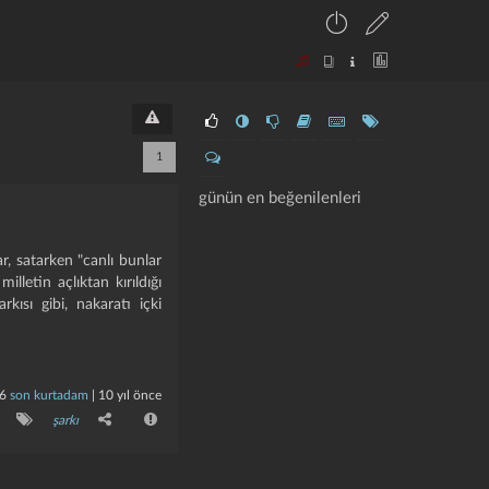
1
günün en beğenilenleri
r, satarken "canlı bunlar
lletin açlıktan kırıldığı
ısı gibi, nakaratı içki
6
son kurtadam
|
10 yıl önce
şarkı