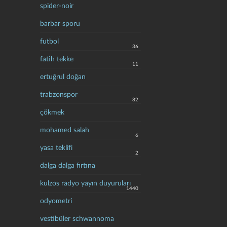
spider-noir
barbar sporu
futbol
36
fatih tekke
11
ertuğrul doğan
trabzonspor
82
çökmek
mohamed salah
6
yasa teklifi
2
dalga dalga fırtına
kulzos radyo yayın duyuruları
1440
odyometri
vestibüler schwannoma