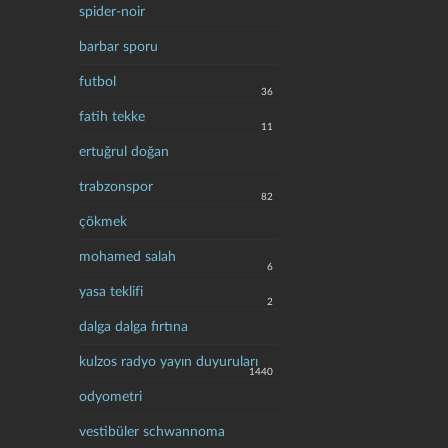
spider-noir
barbar sporu
futbol
36
fatih tekke
11
ertuğrul doğan
trabzonspor
82
çökmek
mohamed salah
6
yasa teklifi
2
dalga dalga fırtına
kulzos radyo yayın duyuruları
1440
odyometri
vestibüler schwannoma