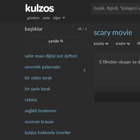
gündem
ukde
diğer
başlıklar
10
/
1
scary movie
yenile ↻
paylaş
araştır
f
sahir mavi dijital not defteri
5 filmden oluşan ve d
nevrotik palavralar
2
bir video bırak
bir şarkı bırak
celsius
sağlıklı beslenme
asuman krause
kulzos hakkında öneriler