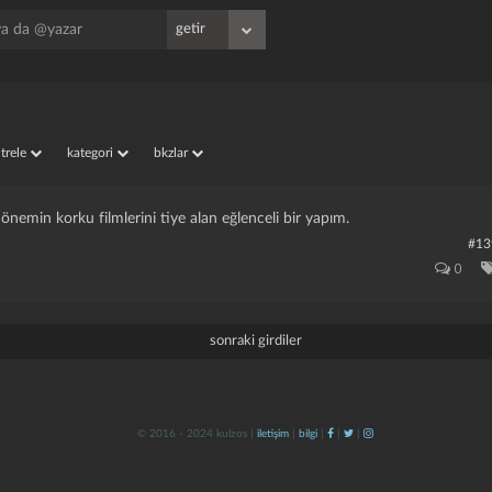
iltrele
kategori
bkzlar
önemin korku filmlerini tiye alan eğlenceli bir yapım.
#13
0
sonraki girdiler
© 2016 - 2024 kulzos |
iletişim
|
bilgi
|
|
|