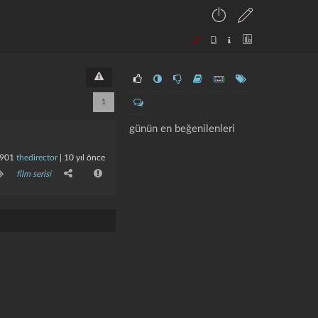
1
günün en beğenilenleri
901
thedirector
|
10 yıl önce
film serisi