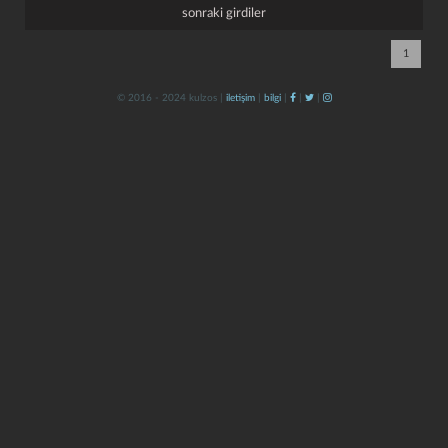
sonraki girdiler
1
© 2016 - 2024 kulzos |
iletişim
|
bilgi
|
|
|
kapat
kaydet