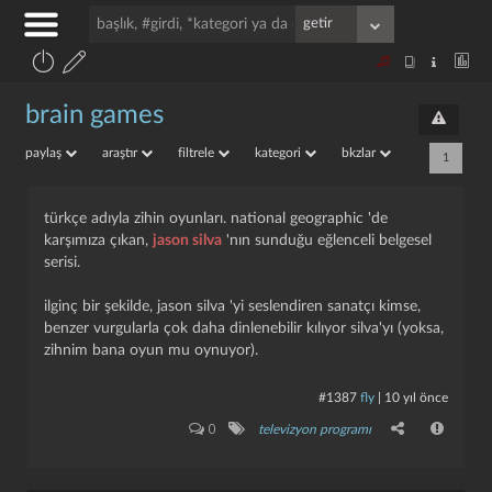
brain games
paylaş
araştır
filtrele
kategori
bkzlar
1
türkçe adıyla zihin oyunları. national geographic 'de
karşımıza çıkan,
jason silva
'nın sunduğu eğlenceli belgesel
serisi.
i̇lginç bir şekilde, jason silva 'yi seslendiren sanatçı kimse,
benzer vurgularla çok daha dinlenebilir kılıyor silva'yı (yoksa,
zihnim bana oyun mu oynuyor).
#1387
fly
|
10 yıl önce
0
televizyon programı