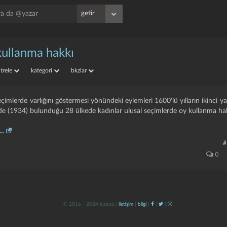
kullanma hakkı
iltrele
kategori
bkzlar
imlerde varlığını göstermesi yönündeki eylemleri 1600'lü yılların ikinci ya
de (1934) bulunduğu 28 ülkede kadınlar ulusal seçimlerde oy kullanma hak
..
#
0
© 2016 - 2024 kulzos |
iletişim
|
bilgi
|
|
|