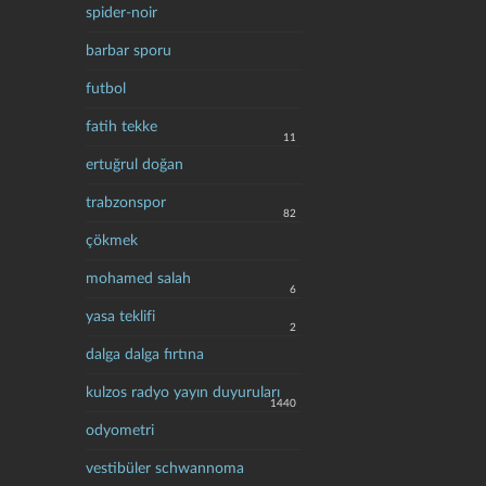
spider-noir
barbar sporu
futbol
fatih tekke
11
ertuğrul doğan
trabzonspor
82
çökmek
mohamed salah
6
yasa teklifi
2
dalga dalga fırtına
kulzos radyo yayın duyuruları
1440
odyometri
vestibüler schwannoma