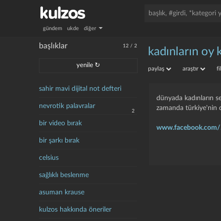
gündem
ukde
diğer
başlıklar
12
/
2
kadınların oy 
yenile ↻
paylaş
araştır
f
sahir mavi dijital not defteri
dünyada kadınların seç
nevrotik palavralar
zamanda türkiye'nin 
2
bir video bırak
www.facebook.com/.
bir şarkı bırak
celsius
sağlıklı beslenme
asuman krause
kulzos hakkında öneriler