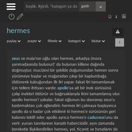
hermes
paylaş
araştır
filtrele
kategori
bkzlar
1
zeus
ve maia'nın oğlu olan hermes, arkadya (mora
yarımadasında bulunur)' da bulunan killene dağında
doğmuştur. mucizevi bir şekilde doğumundan hemen sonra
yürümeye başlar ve mağaradan çıkıp bir kaplumbağa
öldürerek kabuğundan ilk liri yapar. fakat liri tamamlamak
için tellere ihtiyacı vardır.
apollo
'ya ait bir inek sürüsünü
çalıp inekleri öldürür ve bağırsaklarıyla lirini tamamlamış olur.
apollo hermes'i yakalar. fakat oğlunun bu davranışı zeus'u
kızdırmaktan çok eğlendirir. hermes liri çalmaya başlayınca
apollo da o kadar çok etkilenir ki hermes'e sürüsünün geri
kalanını teklif eder. apollo ayrıca hermes'e
caduceus
'unu da
verir. yunan tanrılarının kanatlı habercisidir. aynı zamanda
bereketle ilişkilendirilen hermes, yol, ticaret ve hırsızların da