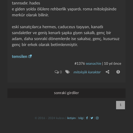
tanrısıdır. hades
e giden yolda ölülere rehberlik yapardı. roma mitolojisinde
merkür olarak bilinir.
eski sanatçılarca hermes, caduceus taşıyan, kanatlı
sandaletler ve geniş kenarlı şapka giyen sakallı, genç bir
adam, daha sonraki dönemlerde ise sakalsız, genç, kusursuz
genç bir erkek olarak betimlenmiştir.
kapat
kaydet
temsilen
#1376
seanachie
|
10 yıl önce
0
mitolojik karakter
sonraki girdiler
1
© 2016 - 2024 kulzos |
iletişim
|
bilgi
|
|
|