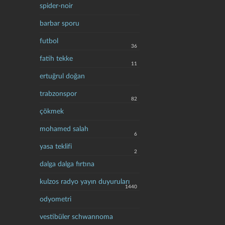
spider-noir
barbar sporu
futbol
36
fatih tekke
11
ertuğrul doğan
trabzonspor
82
çökmek
mohamed salah
6
yasa teklifi
2
dalga dalga fırtına
kulzos radyo yayın duyuruları
1440
odyometri
vestibüler schwannoma