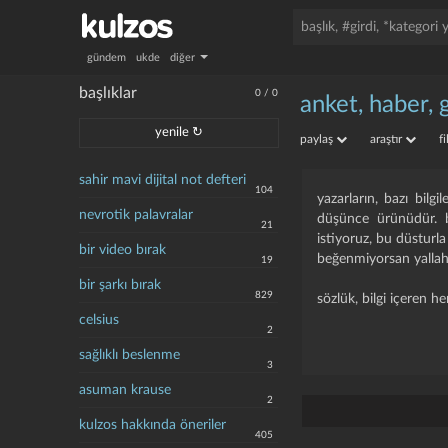
gündem
ukde
diğer
başlıklar
0
/
0
anket, haber, 
yenile ↻
paylaş
araştır
f
sahir mavi dijital not defteri
104
yazarların, bazı bilg
nevrotik palavralar
düşünce ürünüdür. b
21
istiyoruz, bu düsturla
bir video bırak
beğenmiyorsan yallah f
19
bir şarkı bırak
829
sözlük, bilgi içeren he
celsius
2
sağlıklı beslenme
3
asuman krause
2
kulzos hakkında öneriler
405