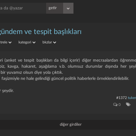
gündem ve tespit başlıkları
iltrele
kategori
bkzlar
ileri (anket ve tespit başlıkları da bilgi içerir) diğer mecraalardan öğrenm
iz, kavga, hakaret, aşağılama v.b. olumsuz durumlar dışında her şey
 bir yuvamız olsun diye yola çıktık.
aşizmiyle ne hale gelindiği güncel politik haberlerle örneklendirilebilir.
r şeydir.
#1372
tuken
0
diğer girdiler