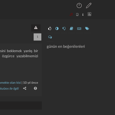
1
günün en beğenilenleri
esini beklemek yanlış bir
i özgürce yazabilmemizi
mekte olan kisi
|
10 yıl önce
kulzos ile ilgili