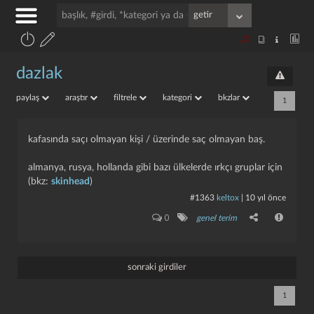
dazlak
paylaş
araştır
filtrele
kategori
bkzlar
1
kafasında saçı olmayan kişi / üzerinde saç olmayan baş.
almanya, rusya, hollanda gibi bazı ülkelerde ırkçı gruplar için
(bkz:
skinhead
)
#1363
keltox
|
10 yıl önce
0
genel terim
sonraki girdiler
1