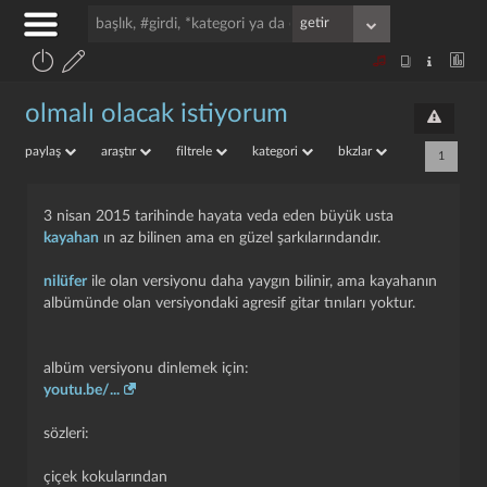
olmalı olacak istiyorum
paylaş
araştır
filtrele
kategori
bkzlar
1
3 nisan 2015 tarihinde hayata veda eden büyük usta
kayahan
ın az bilinen ama en güzel şarkılarındandır.
nilüfer
ile olan versiyonu daha yaygın bilinir, ama kayahanın
albümünde olan versiyondaki agresif gitar tınıları yoktur.
albüm versiyonu dinlemek için:
youtu.be/...
sözleri:
çiçek kokularından