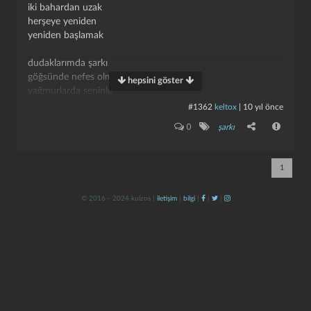
iki bahardan uzak
herşeye yeniden
yeniden başlamak
dudaklarımda şarkı
göğsünde nefes olmak
hepsini göster
yağmurlarda seninle
islanmak istiyorum
#1362
keltox
|
10 yıl önce
kapat
kaydet
0
şarkı
bir gün bitecek sessizliğim
yüreğinde sevgiler
sokaklarda yağmurlar başlayacak
1
olmalı olacak istiyorum
© 2016 - 2024 kulzos |
iletişim
|
bilgi
|
|
|