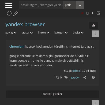
yandex browser
paylaş
araştır
filtrele
kategori
bkzlar
1
chromium
kaynak kodlarından türetilmiş internet tarayıcısı.
google chrome ile rakipmiş gibi görünseler de büyük bir
kısmı google chrome ile aynıdır, makyajı değiştirilmiş,
modifiye edilmiş versiyonudur.
#1358
keltox
|
10 yıl önce
0
yazılım
sonraki girdiler
1