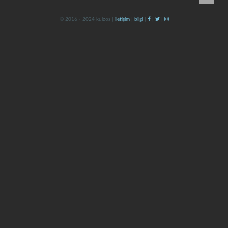
© 2016 - 2024 kulzos |
iletişim
|
bilgi
|
|
|
kapat
kaydet