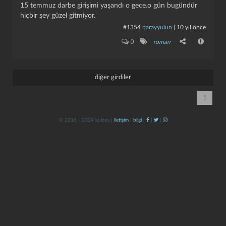
15 temmuz darbe girişimi yaşandı o gece.o gün bugündür
hiçbir şey güzel gitmiyor.
#1354
barayyulun
|
10 yıl önce
0
roman
diğer girdiler
kapat
kaydet
1
© 2016 - 2024 kulzos |
iletişim
|
bilgi
|
|
|