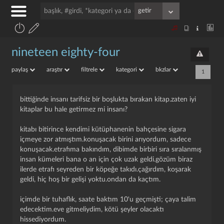
nineteen eighty-four
paylaş
araştır
filtrele
kategori
bkzlar
1
bittiğinde insanı tarifsiz bir boşlukta bırakan kitap.zaten iyi
kitaplar bu hale getirmez mi insanı?
kitabı bitirince kendimi kütüphanenin bahçesine sigara
içmeye zor atmıştım.konuşacak birini arıyordum, sadece
konuşacak.etrafıma bakındım, dibimde birbiri sıra sıralanmış
insan kümeleri bana o an için çok uzak geldi.gözüm biraz
ilerde etrafı seyreden bir köpeğe takıdı.çağırdım, koşarak
geldi, hiç hoş bir gelişi yoktu.ondan da kaçtım.
i̇çimde bir tuhaflık, saate baktım 10'u geçmişti; çaya talim
edecektim.eve gitmeliydim, kötü şeyler olacaktı
hissediyordum.