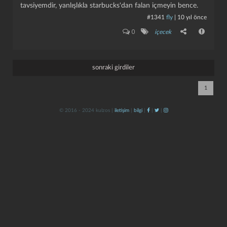
tavsiyemdir, yanlışlıkla starbucks'dan falan içmeyin bence.
#1341
fly
|
10 yıl önce
0
içecek
sonraki girdiler
1
kapat
kaydet
© 2016 - 2024 kulzos |
iletişim
|
bilgi
|
|
|