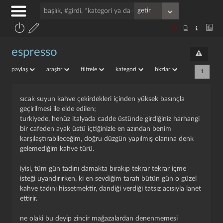
espresso
paylaş
araştır
filtrele
kategori
bkzlar
1
sıcak suyun kahve çekirdekleri içinden yüksek basınçla
geçirilmesi ile elde edilen;
turkiyede, henüz italyada cadde üstünde girdiğiniz harhangi
bir cafeden ayak üstü içtiğinizle en azından benim
karşılaştırabileceğim, doğru düzgün yapılmış olanına denk
gelemediğim kahve türü.
i̇yisi, tüm gün tadını damakta bırakıp tekrar tekrar içme
isteği uyandırırken, ki en sevdiğim tarafı bütün gün o güzel
kahve tadını hissetmektir, dandiği verdiği tatsız acısıyla lanet
ettirir.
ne olaki bu deyip zincir mağazalardan denenmemesi