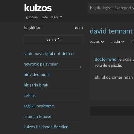
gündem
ukde
diğer
başlıklar
10
/
1
david tennant
yenile ↻
paylaş
araştır
f
sahir mavi dijital not defteri
doctor who
ile akıll
nevrotik palavralar
rolü ile eşsizdir.
2
bir video bırak
eh, iskoç olmasından 
bir şarkı bırak
celsius
sağlıklı beslenme
asuman krause
kulzos hakkında öneriler