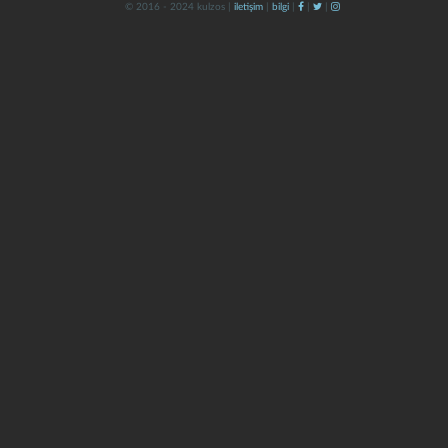
© 2016 - 2024 kulzos |
iletişim
|
bilgi
|
|
|