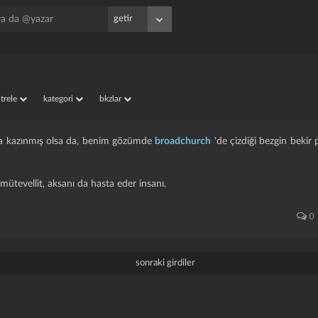
iltrele
kategori
bkzlar
ara kazınmış olsa da, benim gözümde
broadchurch
'de çizdiği bezgin bekir 
mütevellit, aksanı da hasta eder insanı.
0
sonraki girdiler