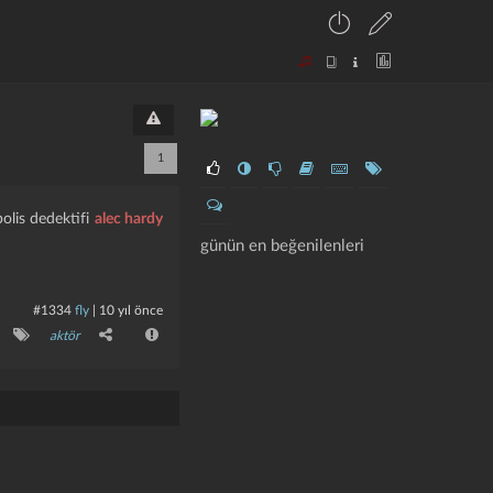
1
polis dedektifi
alec hardy
günün en beğenilenleri
#1334
fly
|
10 yıl önce
aktör