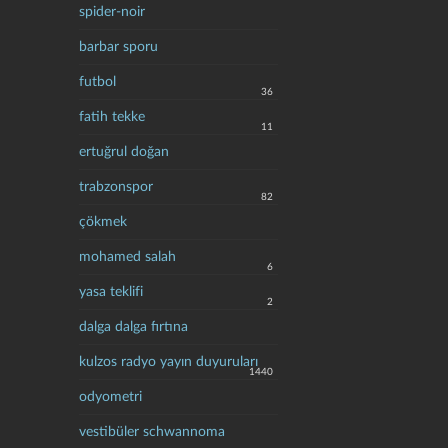
spider-noir
barbar sporu
futbol
36
fatih tekke
11
ertuğrul doğan
trabzonspor
82
çökmek
mohamed salah
6
yasa teklifi
2
dalga dalga fırtına
kulzos radyo yayın duyuruları
1440
odyometri
vestibüler schwannoma