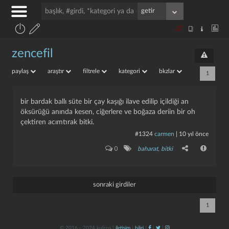
zencefil
paylaş
araştır
filtrele
kategori
bkzlar
1
bir bardak ballı süte bir çay kaşığı ilave edilip içildiği an
öksürüğü anında kesen, ciğerlere ve boğaza deriin bir oh
çektiren acımtırak bitki.
#1324
carmen
|
10 yıl önce
0
baharat
,
bitki
sonraki girdiler
1
© 2016 - 2024 kulzos |
iletişim
|
bilgi
|
|
|